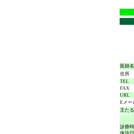
医師
住所
TEL
FAX
URL
Eメー
主た
診療
休診