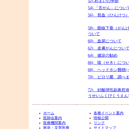
52) めまいの季節
54) 「舌がん」につい
56) 貧血（ひんけつ
58) 眼瞼下垂（がん
ついて
60) 血尿について
62) 皮膚がんについ
64) 健診の勧め
66) 咳（せき）につ
68) ヘッドホン難聴(
70) ピロリ菌 調べ
72) 好酸球性副鼻腔
うせいふくびくうえん
ホーム
各種イベント案内
医師会案内
情報公開
医療機関案内
リンク
救急・災害医療
サイトマップ