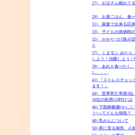
27) お父さん眠れて
29) お昼ごはん、食
31) 家庭で出来る応急処
33) 子どもの急病時
35) かかりつけ医が
と
37) くまモン みた
しよう！治療しよう！
39) あれも食べたし
し。。。
41) 『ストレスチェ
ます！』
44) 世界死亡率第3
10位の疾患COPDとは
46) 下肢静脈瘤(かしじょうみゃくりゅ
う)ってどんな病気
48) 乳がんについて
50) 死に至る病気 