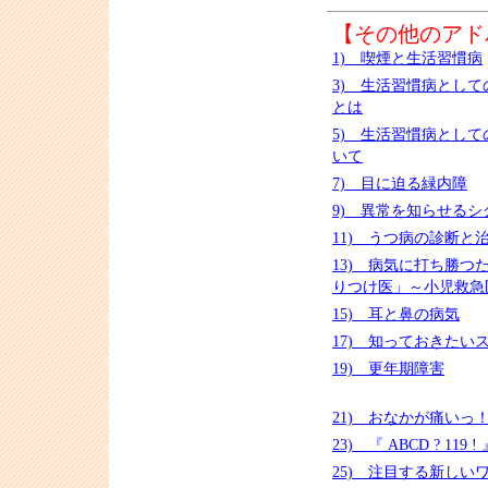
【その他のアド
1) 喫煙と生活習慣病
3) 生活習慣病とし
とは
5) 生活習慣病とし
いて
7) 目に迫る緑内障
9) 異常を知らせるシ
11) うつ病の診断と
13) 病気に打ち勝つ
りつけ医」～小児救急
15) 耳と鼻の病気
17) 知っておきたい
19) 更年期障害
21) おなかが痛いっ
23) 『 ABCD ? 119 !
25) 注目する新しい