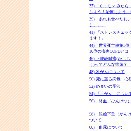
37) くまモン みた
しよう！治療しよう！
39) あれも食べたし
し。。。
41) 『ストレスチェ
ます！』
44) 世界死亡率第3
10位の疾患COPDとは
46) 下肢静脈瘤(かしじょうみゃくりゅ
う)ってどんな病気
48) 乳がんについて
50) 死に至る病気 
52) めまいの季節
54) 「舌がん」につい
56) 貧血（ひんけつ
58) 眼瞼下垂（がん
ついて
60) 血尿について