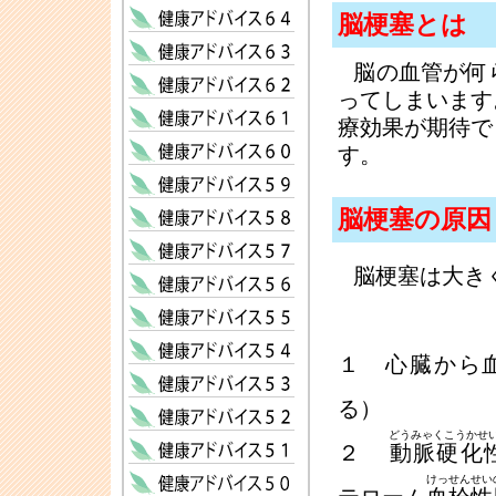
脳梗塞とは
脳の血管が何
ってしまいます
療効果が期待で
す。
脳梗塞の原因
脳梗塞は大き
１ 心臓から血
る）
どうみゃくこうかせ
２
動脈硬化
けっせんせい