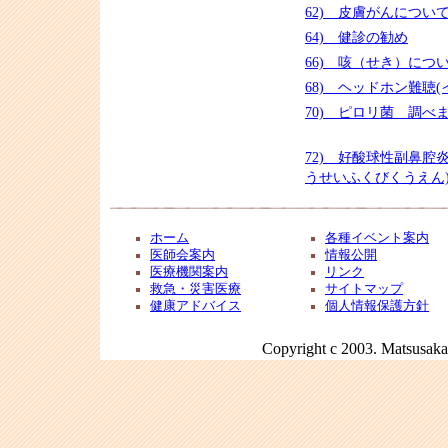
62) 皮膚がんについ
64) 健診の勧め
66) 咳（せき）につ
68) ヘッドホン難聴(
70) ピロリ菌 調べ
72) 好酸球性副鼻腔
うせいふくびくうえん
ホーム
各種イベント案内
医師会案内
情報公開
医療機関案内
リンク
救急・災害医療
サイトマップ
健康アドバイス
個人情報保護方針
Copyright c 2003. Matsusaka 