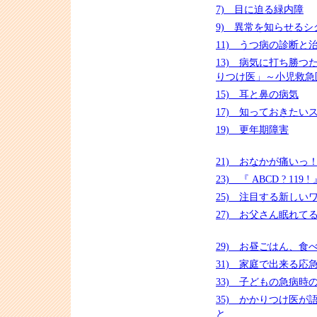
7) 目に迫る緑内障
9) 異常を知らせるシ
11) うつ病の診断と
13) 病気に打ち勝つ
りつけ医」～小児救急
15) 耳と鼻の病気
17) 知っておきたい
19) 更年期障害
21) おなかが痛いっ
23) 『 ABCD ? 119 !
25) 注目する新しい
27) お父さん眠れて
29) お昼ごはん、食
31) 家庭で出来る応急処
33) 子どもの急病時
35) かかりつけ医が
と