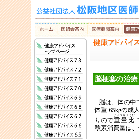
脳梗塞の治療
脳は、体の中
体重 65kgの
じゅうりょうひ
りので
重量比
酸素消費量は、